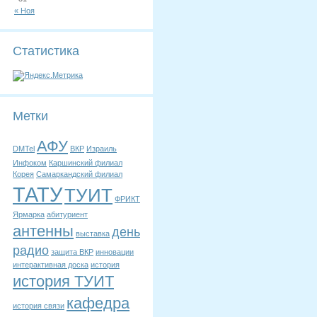
« Ноя
Статистика
Метки
АФУ
DMTel
ВКР
Израиль
Инфоком
Каршинский филиал
Корея
Самаркандский филиал
ТАТУ
ТУИТ
ФРИКТ
Ярмарка
абитуриент
антенны
день
выставка
радио
защита ВКР
инновации
интерактивная доска
история
история ТУИТ
кафедра
история связи