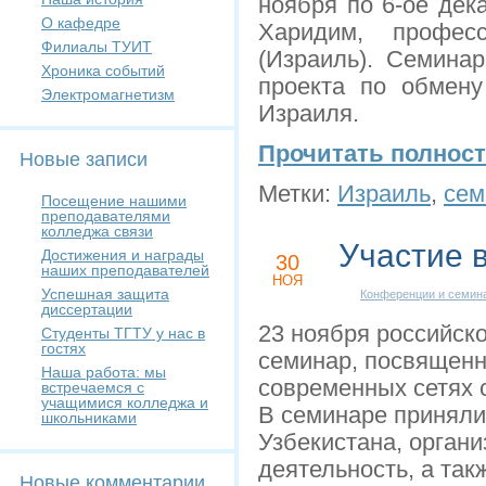
ноября по 6-ое дек
О кафедре
Харидим, професс
Филиалы ТУИТ
(Израиль). Семина
Хроника событий
проекта по обмену
Электромагнетизм
Израиля.
Прочитать полнос
Новые записи
Метки:
Израиль
,
сем
Посещение нашими
преподавателями
колледжа связи
Участие 
Достижения и награды
30
наших преподавателей
НОЯ
Успешная защита
Конференции и семин
диссертации
23 ноября российск
Студенты ТГТУ у нас в
гостях
семинар, посвященн
Наша работа: мы
современных сетях 
встречаемся с
учащимися колледжа и
В семинаре приняли
школьниками
Узбекистана, орган
деятельность, а та
Новые комментарии