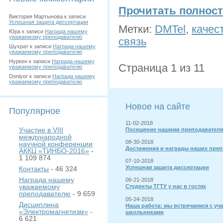
Прочитать полнос
Виктория Мартынова
к записи
Успешная защита диссертации
Метки:
DMTel
,
качес
Юра
к записи
Награда нашему
уважаемому преподавателю
связь
Шухрат
к записи
Награда нашему
уважаемому преподавателю
Нуркен
к записи
Награда нашему
Страница 1 из 1
1
уважаемому преподавателю
Doniyor
к записи
Награда нашему
уважаемому преподавателю
Новое на сайте
Популярное
11-02-2018
Участие в VIII
Посещение нашими преподавателя
международной
08-30-2018
научной конференции
Достижения и награды наших преп
АККЦ «ТИНБО-2016»
-
1 109 874
07-10-2018
Успешная защита диссертации
Контакты
- 46 324
Награда нашему
06-21-2018
уважаемому
Студенты ТГТУ у нас в гостях
преподавателю
- 9 659
05-24-2018
Дисциплина
Наша работа: мы встречаемся с уч
«Электромагнетизм»
-
школьниками
6 621