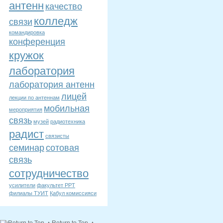
антенн
качество
колледж
связи
командировка
конференция
кружок
лаборатория
лаборатория антенн
лицей
лекции по антеннам
мобильная
мероприятия
связь
музей
радиотехника
радист
связисты
семинар
сотовая
связь
сотрудничество
усилители
факультет РРТ
филиалы ТУИТ
Қабул комиссияси