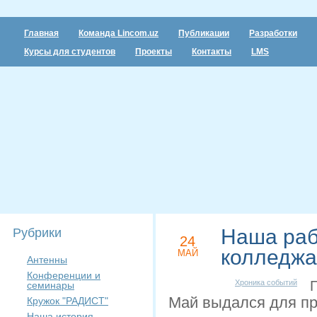
Главная
Команда Lincom.uz
Публикации
Разработки
Курсы для студентов
Проекты
Контакты
LMS
Наша раб
Рубрики
24
колледжа
МАЙ
Антенны
Конференции и
Хроника событий
Пр
семинары
Май выдался для п
Кружок "РАДИСТ"
Наша история