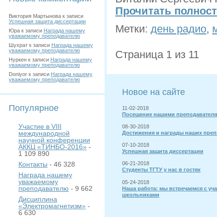
Прочитать полнос
Виктория Мартынова
к записи
Успешная защита диссертации
Метки:
день радио
,
Юра
к записи
Награда нашему
уважаемому преподавателю
Шухрат
к записи
Награда нашему
уважаемому преподавателю
Страница 1 из 1
1
Нуркен
к записи
Награда нашему
уважаемому преподавателю
Doniyor
к записи
Награда нашему
уважаемому преподавателю
Новое на сайте
Популярное
11-02-2018
Посещение нашими преподавателя
Участие в VIII
08-30-2018
международной
Достижения и награды наших преп
научной конференции
07-10-2018
АККЦ «ТИНБО-2016»
-
Успешная защита диссертации
1 109 890
Контакты
- 46 328
06-21-2018
Студенты ТГТУ у нас в гостях
Награда нашему
уважаемому
05-24-2018
преподавателю
- 9 662
Наша работа: мы встречаемся с уч
школьниками
Дисциплина
«Электромагнетизм»
-
6 630