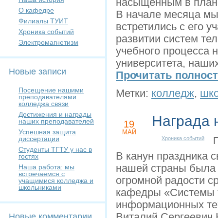
насыщенным в плане
О кафедре
В начале месяца мы
Филиалы ТУИТ
встретились с его у
Хроника событий
развитии систем те
Электромагнетизм
учебного процесса 
университета, наши
Новые записи
Прочитать полнос
Посещение нашими
Метки:
колледж
,
шко
преподавателями
колледжа связи
Достижения и награды
Награда 
наших преподавателей
19
Успешная защита
МАЙ
диссертации
Хроника событий
Пр
Студенты ТГТУ у нас в
В канун праздника 
гостях
нашей страны была 
Наша работа: мы
встречаемся с
огромной радости с
учащимися колледжа и
школьниками
кафедры «Системы 
информационных те
Виталий Сергеевич 
Новые комментарии