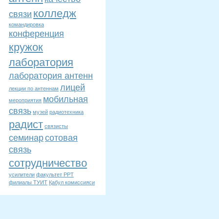
колледж
связи
командировка
конференция
кружок
лаборатория
лаборатория антенн
лицей
лекции по антеннам
мобильная
мероприятия
связь
музей
радиотехника
радист
связисты
семинар
сотовая
связь
сотрудничество
усилители
факультет РРТ
филиалы ТУИТ
Қабул комиссияси