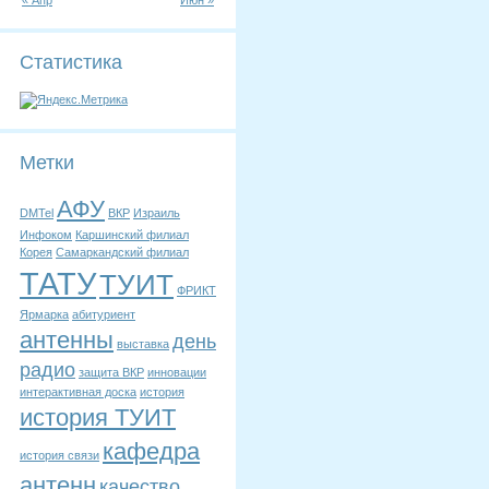
« Апр
Июн »
Статистика
Метки
АФУ
DMTel
ВКР
Израиль
Инфоком
Каршинский филиал
Корея
Самаркандский филиал
ТАТУ
ТУИТ
ФРИКТ
Ярмарка
абитуриент
антенны
день
выставка
радио
защита ВКР
инновации
интерактивная доска
история
история ТУИТ
кафедра
история связи
антенн
качество