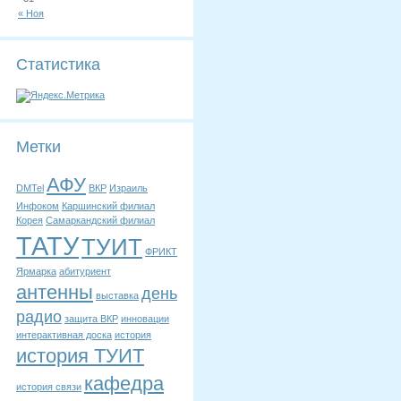
« Ноя
Статистика
Метки
АФУ
DMTel
ВКР
Израиль
Инфоком
Каршинский филиал
Корея
Самаркандский филиал
ТАТУ
ТУИТ
ФРИКТ
Ярмарка
абитуриент
антенны
день
выставка
радио
защита ВКР
инновации
интерактивная доска
история
история ТУИТ
кафедра
история связи