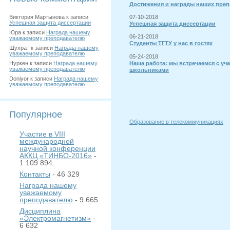
Достижения и награды наших преп
Виктория Мартынова
к записи
07-10-2018
Успешная защита диссертации
Успешная защита диссертации
Юра
к записи
Награда нашему
06-21-2018
уважаемому преподавателю
Студенты ТГТУ у нас в гостях
Шухрат
к записи
Награда нашему
уважаемому преподавателю
05-24-2018
Наша работа: мы встречаемся с уч
Нуркен
к записи
Награда нашему
уважаемому преподавателю
школьниками
Doniyor
к записи
Награда нашему
уважаемому преподавателю
Популярное
Образование в телекоммуникациях
Участие в VIII
международной
научной конференции
АККЦ «ТИНБО-2016»
-
1 109 894
Контакты
- 46 329
Награда нашему
уважаемому
преподавателю
- 9 665
Дисциплина
«Электромагнетизм»
-
6 632