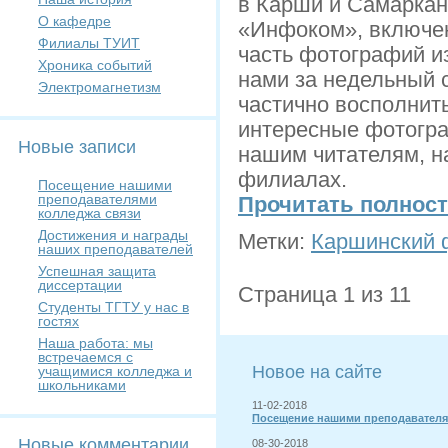
в Карши и Самаркан
О кафедре
«Инфоком», включен
Филиалы ТУИТ
часть фотографий из
Хроника событий
нами за недельный 
Электромагнетизм
частично восполнит
интересные фотогра
Новые записи
нашим читателям, н
филиалах.
Посещение нашими
преподавателями
Прочитать полнос
колледжа связи
Достижения и награды
Метки:
Каршинский 
наших преподавателей
Успешная защита
диссертации
Страница 1 из 1
1
Студенты ТГТУ у нас в
гостях
Наша работа: мы
встречаемся с
Новое на сайте
учащимися колледжа и
школьниками
11-02-2018
Посещение нашими преподавателя
Новые комментарии
08-30-2018