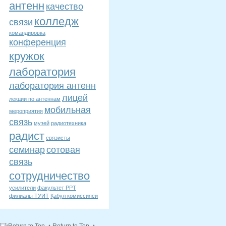
антенн
качество
колледж
связи
командировка
конференция
кружок
лаборатория
лаборатория антенн
лицей
лекции по антеннам
мобильная
мероприятия
связь
музей
радиотехника
радист
связисты
семинар
сотовая
связь
сотрудничество
усилители
факультет РРТ
филиалы ТУИТ
Қабул комиссияси