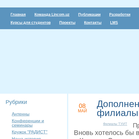
Главная
Команда Lincom.uz
Публикации
Разработки
Курсы для студентов
Проекты
Контакты
LMS
Дополнен
Рубрики
08
филиалы
МАЙ
Антенны
Конференции и
Филиалы ТУИТ
Про
семинары
Вновь хотелось бы 
Кружок "РАДИСТ"
Наша история